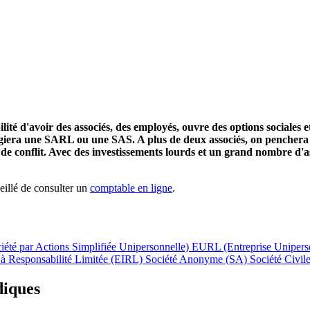
ilité d'avoir des associés, des employés, ouvre des options sociales 
iera une SARL ou une SAS. A plus de deux associés, on penchera pou
as de conflit. Avec des investissements lourds et un grand nombre d'
seillé de consulter un
comptable en ligne
.
été par Actions Simplifiée Unipersonnelle)
EURL (Entreprise Uniperso
e à Responsabilité Limitée (EIRL)
Société Anonyme (SA)
Société Civil
diques