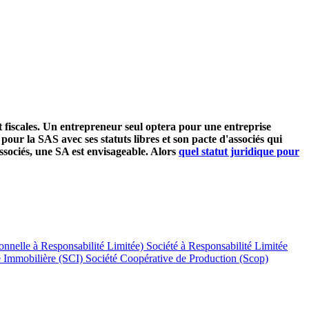
et fiscales. Un entrepreneur seul optera pour une entreprise
r la SAS avec ses statuts libres et son pacte d'associés qui
associés, une SA est envisageable. Alors
quel statut juridique pour
nnelle à Responsabilité Limitée)
Société à Responsabilité Limitée
e Immobilière (SCI)
Société Coopérative de Production (Scop)