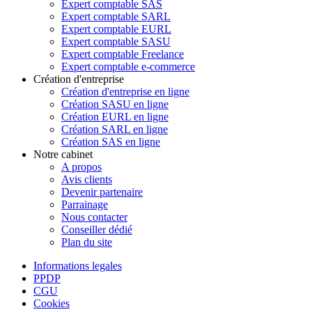
Expert comptable SAS
Expert comptable SARL
Expert comptable EURL
Expert comptable SASU
Expert comptable Freelance
Expert comptable e-commerce
Création d'entreprise
Création d'entreprise en ligne
Création SASU en ligne
Création EURL en ligne
Création SARL en ligne
Création SAS en ligne
Notre cabinet
A propos
Avis clients
Devenir partenaire
Parrainage
Nous contacter
Conseiller dédié
Plan du site
Informations legales
PPDP
CGU
Cookies