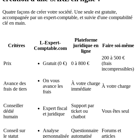
Quatre façons de créer votre société. Une seule est gratuite,
accompagnée par un expert-comptable, et suivie d'une comptabilité
clé en main.
Plateforme
L-Expert-
Critères
juridique en
Faire soi-même
Comptable.com
ligne
200 à 500 €
Prix
Gratuit (0 €)
0 à 800 €
(frais
incompressibles)
On vous
Avance des
À votre charge
avance les
À votre charge
frais de tiers
immédiate
frais
Conseiller
Support par
Expert fiscal
dédié
ticket ou
Vous êtes seul
et juridique
humain
chatbot
Conseil sur
Analyse
Questionnaire
Forums et
le statut
personnalisée
automatisé
articles