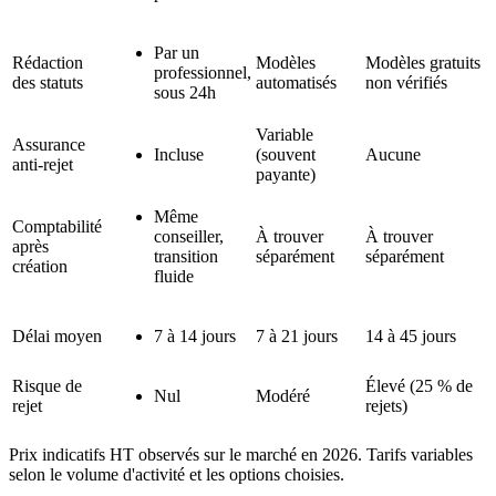
Par un
Rédaction
Modèles
Modèles gratuits
professionnel,
des statuts
automatisés
non vérifiés
sous 24h
Variable
Assurance
Incluse
(souvent
Aucune
anti-rejet
payante)
Même
Comptabilité
conseiller,
À trouver
À trouver
après
transition
séparément
séparément
création
fluide
Délai moyen
7 à 14 jours
7 à 21 jours
14 à 45 jours
Risque de
Élevé (25 % de
Nul
Modéré
rejet
rejets)
Prix indicatifs HT observés sur le marché en 2026. Tarifs variables
selon le volume d'activité et les options choisies.