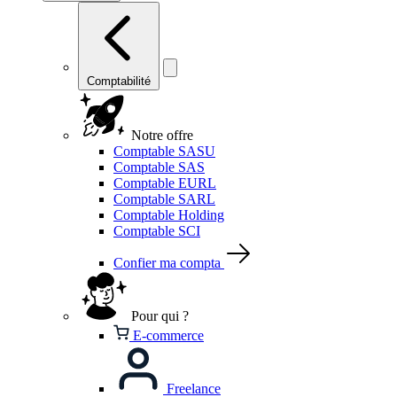
Comptabilité
Notre offre
Comptable SASU
Comptable SAS
Comptable EURL
Comptable SARL
Comptable Holding
Comptable SCI
Confier ma compta
Pour qui ?
E-commerce
Freelance