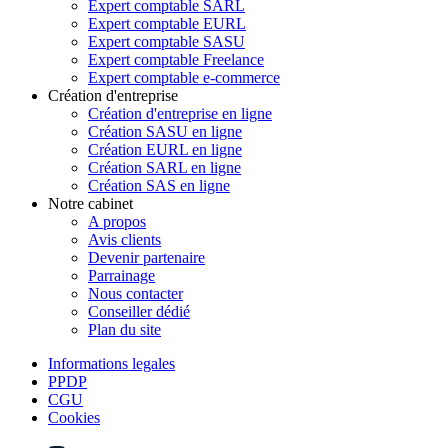
Expert comptable SARL
Expert comptable EURL
Expert comptable SASU
Expert comptable Freelance
Expert comptable e-commerce
Création d'entreprise
Création d'entreprise en ligne
Création SASU en ligne
Création EURL en ligne
Création SARL en ligne
Création SAS en ligne
Notre cabinet
A propos
Avis clients
Devenir partenaire
Parrainage
Nous contacter
Conseiller dédié
Plan du site
Informations legales
PPDP
CGU
Cookies