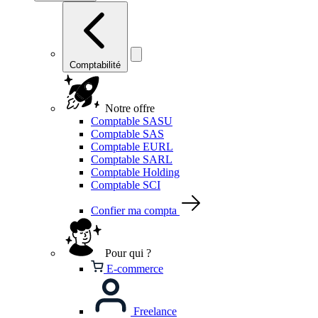
Comptabilité
Notre offre
Comptable SASU
Comptable SAS
Comptable EURL
Comptable SARL
Comptable Holding
Comptable SCI
Confier ma compta
Pour qui ?
E-commerce
Freelance