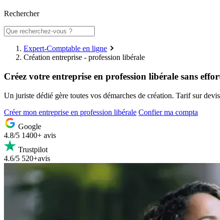
Rechercher
Expert-Comptable en ligne
Création entreprise - profession libérale
Créez votre entreprise en
profession libérale
sans effor
Un juriste dédié gère toutes vos démarches de création. Tarif sur devi
Créer mon entreprise en profession libérale
Confier ma compta
Google
4.8/5
1400+ avis
Trustpilot
4.6/5
520+avis