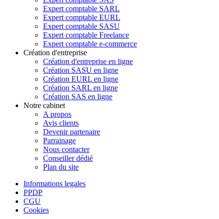
Expert comptable SARL
Expert comptable EURL
Expert comptable SASU
Expert comptable Freelance
Expert comptable e-commerce
Création d'entreprise
Création d'entreprise en ligne
Création SASU en ligne
Création EURL en ligne
Création SARL en ligne
Création SAS en ligne
Notre cabinet
A propos
Avis clients
Devenir partenaire
Parrainage
Nous contacter
Conseiller dédié
Plan du site
Informations legales
PPDP
CGU
Cookies