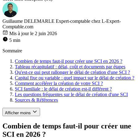
Guillaume DELEMARLE
Expert-comptable chez L-Expert-
Comptable.com
Mis à jour le 2 juin 2026
5 min
Sommaire
Combien de temps faut-il pour créer une SCI en 2026 ?
Tableau récapitulatif : délai, coût et documents par étapes
Qu'est-ce qui peut rallonger le délai de création d'une SCI ?
Capital fixe ou variable : quel impact sur le délai de création ?
Comment accélérer la création de votre SCI ?
SCI familiale : le délai de création est-il différent ?
Les questions fréquentes sur le délai de création d'une SCI
Sources & Références
Afficher moins
Combien de temps faut-il pour créer une
SCI en 2026 ?