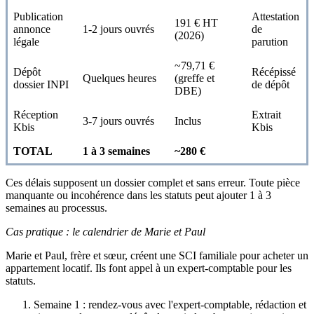
Publication
Attestation
191 € HT
annonce
1-2 jours ouvrés
de
(2026)
légale
parution
~79,71 €
Dépôt
Récépissé
Quelques heures
(greffe et
dossier INPI
de dépôt
DBE)
Réception
Extrait
3-7 jours ouvrés
Inclus
Kbis
Kbis
TOTAL
1 à 3 semaines
~280 €
Ces délais supposent un dossier complet et sans erreur. Toute pièce
manquante ou incohérence dans les statuts peut ajouter 1 à 3
semaines au processus.
Cas pratique : le calendrier de Marie et Paul
Marie et Paul, frère et sœur, créent une SCI familiale pour acheter un
appartement locatif. Ils font appel à un expert-comptable pour les
statuts.
Semaine 1 : rendez-vous avec l'expert-comptable, rédaction et