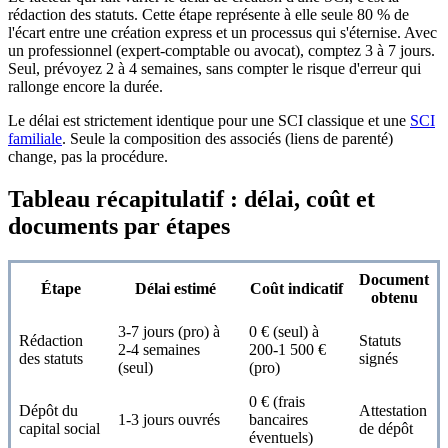
rédaction des statuts. Cette étape représente à elle seule 80 % de
l'écart entre une création express et un processus qui s'éternise. Avec
un professionnel (expert-comptable ou avocat), comptez 3 à 7 jours.
Seul, prévoyez 2 à 4 semaines, sans compter le risque d'erreur qui
rallonge encore la durée.
Le délai est strictement identique pour une SCI classique et une
SCI
familiale
. Seule la composition des associés (liens de parenté)
change, pas la procédure.
Tableau récapitulatif : délai, coût et
documents par étapes
Document
Étape
Délai estimé
Coût indicatif
obtenu
3-7 jours (pro) à
0 € (seul) à
Rédaction
Statuts
2-4 semaines
200-1 500 €
des statuts
signés
(seul)
(pro)
0 € (frais
Dépôt du
Attestation
1-3 jours ouvrés
bancaires
capital social
de dépôt
éventuels)