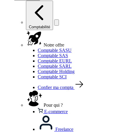
Comptabilité
Notre offre
Comptable SASU
Comptable SAS
Comptable EURL
Comptable SARL
Comptable Holding
Comptable SCI
Confier ma compta
Pour qui ?
E-commerce
Freelance