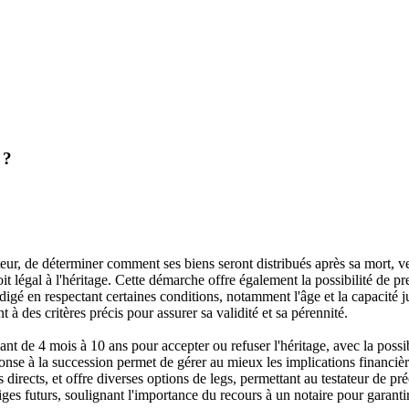
 ?
teur, de déterminer comment ses biens seront distribués après sa mort, vei
t légal à l'héritage. Cette démarche offre également la possibilité de pr
rédigé en respectant certaines conditions, notamment l'âge et la capacité j
à des critères précis pour assurer sa validité et sa pérennité.
nt de 4 mois à 10 ans pour accepter ou refuser l'héritage, avec la possibi
éponse à la succession permet de gérer au mieux les implications financiè
 directs, et offre diverses options de legs, permettant au testateur de pré
itiges futurs, soulignant l'importance du recours à un notaire pour garant