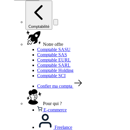
Comptabilité
Notre offre
Comptable SASU
Comptable SAS
Comptable EURL
Comptable SARL
Comptable Holding
Comptable SCI
Confier ma compta
Pour qui ?
E-commerce
Freelance