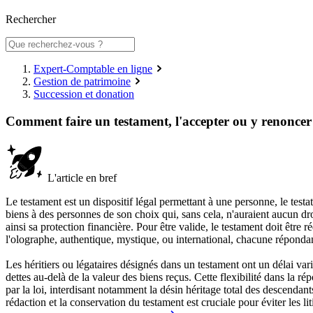
Rechercher
Expert-Comptable en ligne
Gestion de patrimoine
Succession et donation
Comment faire un testament, l'accepter ou y renoncer
L'article en bref
Le testament est un dispositif légal permettant à une personne, le testa
biens à des personnes de son choix qui, sans cela, n'auraient aucun droi
ainsi sa protection financière. Pour être valide, le testament doit être 
l'olographe, authentique, mystique, ou international, chacune répondant 
Les héritiers ou légataires désignés dans un testament ont un délai varia
dettes au-delà de la valeur des biens reçus. Cette flexibilité dans la r
par la loi, interdisant notamment la désin héritage total des descendants
rédaction et la conservation du testament est cruciale pour éviter les l