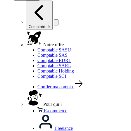
Comptabilité
Notre offre
Comptable SASU
Comptable SAS
Comptable EURL
Comptable SARL
Comptable Holding
Comptable SCI
Confier ma compta
Pour qui ?
E-commerce
Freelance