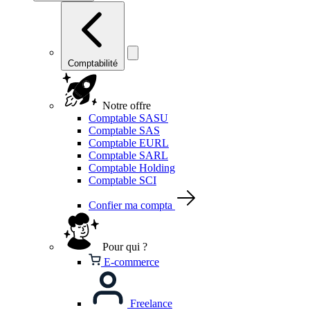
Comptabilité
Notre offre
Comptable SASU
Comptable SAS
Comptable EURL
Comptable SARL
Comptable Holding
Comptable SCI
Confier ma compta
Pour qui ?
E-commerce
Freelance