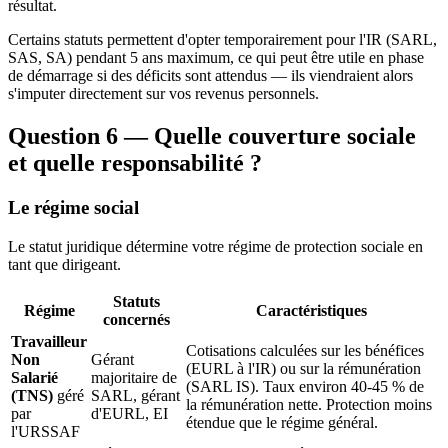
résultat.
Certains statuts permettent d'opter temporairement pour l'IR (SARL,
SAS, SA) pendant 5 ans maximum, ce qui peut être utile en phase
de démarrage si des déficits sont attendus — ils viendraient alors
s'imputer directement sur vos revenus personnels.
Question 6 — Quelle couverture sociale
et quelle responsabilité ?
Le régime social
Le statut juridique détermine votre régime de protection sociale en
tant que dirigeant.
Statuts
Régime
Caractéristiques
concernés
Travailleur
Cotisations calculées sur les bénéfices
Non
Gérant
(EURL à l'IR) ou sur la rémunération
Salarié
majoritaire de
(SARL IS). Taux environ 40-45 % de
(TNS)
géré
SARL, gérant
la rémunération nette. Protection moins
par
d'EURL, EI
étendue que le régime général.
l'URSSAF