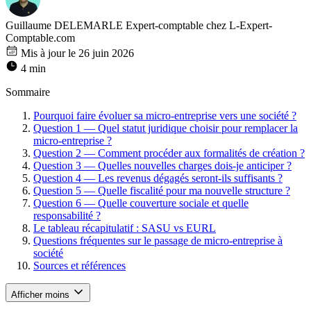
Guillaume DELEMARLE
Expert-comptable chez L-Expert-
Comptable.com
Mis à jour le 26 juin 2026
4 min
Sommaire
Pourquoi faire évoluer sa micro-entreprise vers une société ?
Question 1 — Quel statut juridique choisir pour remplacer la
micro-entreprise ?
Question 2 — Comment procéder aux formalités de création ?
Question 3 — Quelles nouvelles charges dois-je anticiper ?
Question 4 — Les revenus dégagés seront-ils suffisants ?
Question 5 — Quelle fiscalité pour ma nouvelle structure ?
Question 6 — Quelle couverture sociale et quelle
responsabilité ?
Le tableau récapitulatif : SASU vs EURL
Questions fréquentes sur le passage de micro-entreprise à
société
Sources et références
Afficher moins