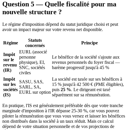
Question 5 — Quelle fiscalité pour ma
nouvelle structure ?
Le régime d'imposition dépend du statut juridique choisi et peut
avoir un impact majeur sur votre revenu net disponible.
Statuts
Régime
Principe
concernés
EURL (associé
Impôt
personne
Le bénéfice de la société s'ajoute aux
sur le
physique), EI,
revenus personnels du foyer fiscal —
revenu
SNC, sociétés
barème progressif jusqu'à 45 %
(IR)
civiles
Impôt
La société est taxée sur ses bénéfices à
SASU, SAS,
sur les
15 % jusqu'à 42 500 € (PME éligibles),
SARL, SA,
sociétés
puis
25 %
. Le dirigeant est taxé
EURL sur option
(IS)
séparément sur sa rémunération.
En pratique, l'IS est généralement préférable dès que votre tranche
marginale d'imposition à l'IR dépasse 25-30 %, car vous pouvez
piloter la rémunération que vous vous versez et laisser les bénéfices
non distribués dans la société à un taux réduit. Mais ce calcul
dépend de votre situation personnelle et de vos projections de