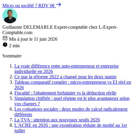
Micro ou société ? RDV 0€
Guillaume DELEMARLE
Expert-comptable chez L-Expert-
Comptable.com
Mis à jour le 11 juin 2026
2 min
Sommaire
La vraie différence entre auto-entrepreneur et entreprise
individuelle en 2026
Ce que la réforme 2022 a changé pour les deux statuts
Tableau comparatif complet : micro-entrepreneur vs EI réel en
2026
Fiscalité : l'abattement forfaitaire vs la déduction réelle
Simulation chiffrée : quel régime est le plus avantageux selon
vos charges ?
Les cotisations sociales : deux modes de calcul radicalement
différents
La TVA : attention aux nouveaux seuils 2026
L'ACRE en 2026 : une exonération réduite de moitié au 1er
juillet