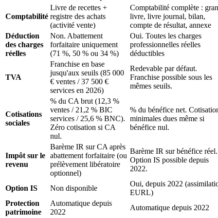
Livre de recettes +
Comptabilité complète : gra
Comptabilité
registre des achats
livre, livre journal, bilan,
(activité vente)
compte de résultat, annexe
Déduction
Non. Abattement
Oui. Toutes les charges
des charges
forfaitaire uniquement
professionnelles réelles
réelles
(71 %, 50 % ou 34 %)
déductibles
Franchise en base
Redevable par défaut.
jusqu'aux seuils (85 000
TVA
Franchise possible sous les
€ ventes / 37 500 €
mêmes seuils.
services en 2026)
% du CA brut (12,3 %
ventes / 21,2 % BIC
% du bénéfice net. Cotisatio
Cotisations
services / 25,6 % BNC).
minimales dues même si
sociales
Zéro cotisation si CA
bénéfice nul.
nul.
Barème IR sur CA après
Barème IR sur bénéfice réel.
Impôt sur le
abattement forfaitaire (ou
Option IS possible depuis
revenu
prélèvement libératoire
2022.
optionnel)
Oui, depuis 2022 (assimilati
Option IS
Non disponible
EURL)
Protection
Automatique depuis
Automatique depuis 2022
patrimoine
2022