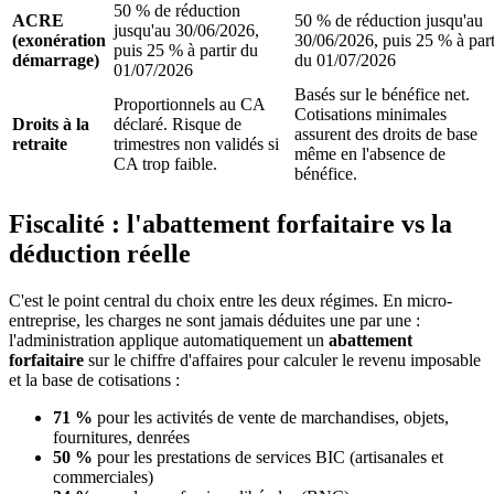
50 % de réduction
ACRE
50 % de réduction jusqu'au
jusqu'au 30/06/2026,
(exonération
30/06/2026, puis 25 % à part
puis 25 % à partir du
démarrage)
du 01/07/2026
01/07/2026
Basés sur le bénéfice net.
Proportionnels au CA
Cotisations minimales
Droits à la
déclaré. Risque de
assurent des droits de base
retraite
trimestres non validés si
même en l'absence de
CA trop faible.
bénéfice.
Fiscalité : l'abattement forfaitaire vs la
déduction réelle
C'est le point central du choix entre les deux régimes. En micro-
entreprise, les charges ne sont jamais déduites une par une :
l'administration applique automatiquement un
abattement
forfaitaire
sur le chiffre d'affaires pour calculer le revenu imposable
et la base de cotisations :
71 %
pour les activités de vente de marchandises, objets,
fournitures, denrées
50 %
pour les prestations de services BIC (artisanales et
commerciales)