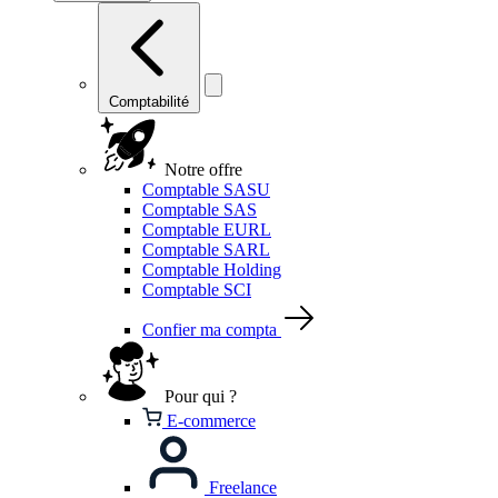
Comptabilité
Notre offre
Comptable SASU
Comptable SAS
Comptable EURL
Comptable SARL
Comptable Holding
Comptable SCI
Confier ma compta
Pour qui ?
E-commerce
Freelance