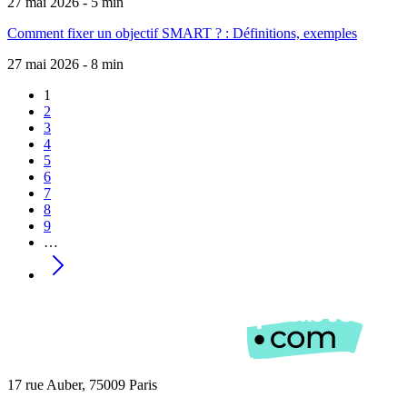
27 mai 2026 - 5 min
Comment fixer un objectif SMART ? : Définitions, exemples
27 mai 2026 - 8 min
Page
1
courante
All
2
Pagination
All
3
All
4
All
5
All
6
All
7
All
8
All
9
…
Page
suivante
17 rue Auber, 75009 Paris