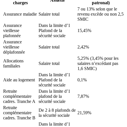
Assiette
charges
patronal)
7 ou 13% selon que le
Assurance maladie
Salaire total
revenu excède ou non 2,5
SMIC
Assurance
Dans la limite d’1
vieillesse
Plafond de la
15,45%
plafonnée
sécurité sociale
Assurance
vieillesse
Salaire total
2,42%
déplafonnée
5,25% (3,45% pour les
Allocations
Salaire total
salaires n’excédant pas
familiales
1,6 SMIC)
Dans la limite d’1
Aide au logement
Plafond de la
0,1%
sécurité sociale
Retraite
Dans la limite d’1
complémentaire
plafond de la
7,87%
cadres. Tranche A
sécurité sociale
Retraite
De 2 à 8 plafonds de
complémentaire
21,59%
la sécurité sociale
cadres. Tranche B
Dans la limite d’1