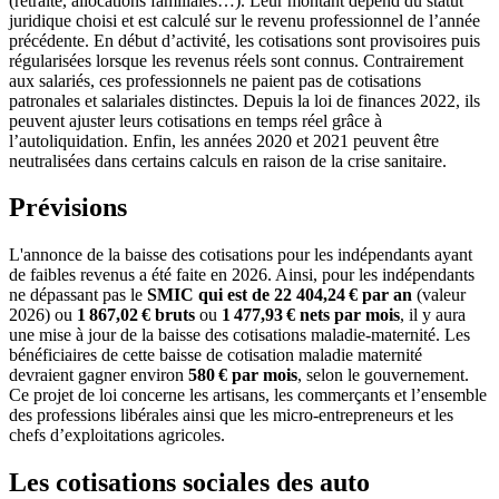
(retraite, allocations familiales…). Leur montant dépend du statut
juridique choisi et est calculé sur le revenu professionnel de l’année
précédente. En début d’activité, les cotisations sont provisoires puis
régularisées lorsque les revenus réels sont connus. Contrairement
aux salariés, ces professionnels ne paient pas de cotisations
patronales et salariales distinctes. Depuis la loi de finances 2022, ils
peuvent ajuster leurs cotisations en temps réel grâce à
l’autoliquidation. Enfin, les années 2020 et 2021 peuvent être
neutralisées dans certains calculs en raison de la crise sanitaire.
Prévisions
L'annonce de la baisse des cotisations pour les indépendants ayant
de faibles revenus a été faite en 2026. Ainsi, pour les indépendants
ne dépassant pas le
SMIC qui est de 22 404,24 € par an
(valeur
2026) ou
1 867,02 € bruts
ou
1 477,93 € nets par mois
, il y aura
une mise à jour de la baisse des cotisations maladie‑maternité. Les
bénéficiaires de cette baisse de cotisation maladie maternité
devraient gagner environ
580 € par mois
, selon le gouvernement.
Ce projet de loi concerne les artisans, les commerçants et l’ensemble
des professions libérales ainsi que les micro‑entrepreneurs et les
chefs d’exploitations agricoles.
Les cotisations sociales des auto