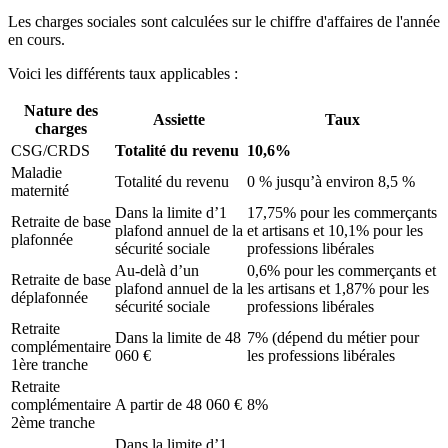
Les charges sociales sont calculées sur le chiffre d'affaires de l'année
en cours.
Voici les différents taux applicables :
Nature des
Assiette
Taux
charges
CSG/CRDS
Totalité du revenu
10,6%
Maladie
Totalité du revenu
0 % jusqu’à environ 8,5 %
maternité
Dans la limite d’1
17,75% pour les commerçants
Retraite de base
plafond annuel de la
et artisans et 10,1% pour les
plafonnée
sécurité sociale
professions libérales
Au-delà d’un
0,6% pour les commerçants et
Retraite de base
plafond annuel de la
les artisans et 1,87% pour les
déplafonnée
sécurité sociale
professions libérales
Retraite
Dans la limite de 48
7% (dépend du métier pour
complémentaire
060 €
les professions libérales
1ère tranche
Retraite
complémentaire
A partir de 48 060 €
8%
2ème tranche
Dans la limite d’1