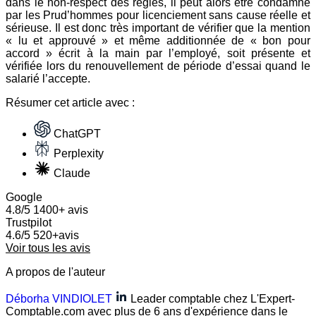
dans le non-respect des règles, il peut alors être condamné
par les Prud’hommes pour licenciement sans cause réelle et
sérieuse. Il est donc très important de vérifier que la mention
« lu et approuvé » et même additionnée de « bon pour
accord » écrit à la main par l’employé, soit présente et
vérifiée lors du renouvellement de période d’essai quand le
salarié l’accepte.
Résumer
cet article avec :
ChatGPT
Perplexity
Claude
Google
4.8/5
1400+ avis
Trustpilot
4.6/5
520+avis
Voir tous les avis
A propos de l'auteur
Déborha VINDIOLET
Leader comptable chez L'Expert-
Comptable.com avec plus de 6 ans d'expérience dans le