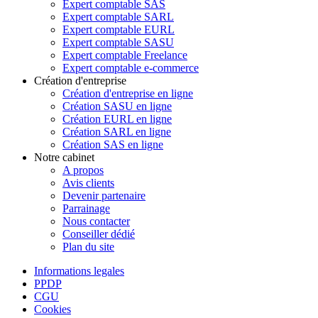
Expert comptable SAS
Expert comptable SARL
Expert comptable EURL
Expert comptable SASU
Expert comptable Freelance
Expert comptable e-commerce
Création d'entreprise
Création d'entreprise en ligne
Création SASU en ligne
Création EURL en ligne
Création SARL en ligne
Création SAS en ligne
Notre cabinet
A propos
Avis clients
Devenir partenaire
Parrainage
Nous contacter
Conseiller dédié
Plan du site
Informations legales
PPDP
CGU
Cookies