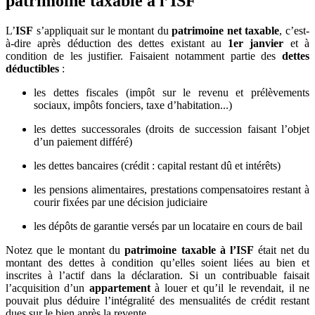
patrimoine taxable à l’ISF
L’
ISF
s’appliquait sur le montant du
patrimoine net taxable
, c’est-
à-dire après déduction des dettes existant au
1er janvier
et à
condition de les justifier. Faisaient notamment partie des
dettes
déductibles
:
les dettes fiscales (impôt sur le revenu et prélèvements
sociaux, impôts fonciers, taxe d’habitation...)
les dettes successorales (droits de succession faisant l’objet
d’un paiement différé)
les dettes bancaires (crédit : capital restant dû et intérêts)
les pensions alimentaires, prestations compensatoires restant à
courir fixées par une décision judiciaire
les dépôts de garantie versés par un locataire en cours de bail
Notez que le montant du
patrimoine taxable à l’ISF
était net du
montant des dettes à condition qu’elles soient liées au bien et
inscrites à l’actif dans la déclaration. Si un contribuable faisait
l’acquisition d’un
appartement
à louer et qu’il le revendait, il ne
pouvait plus déduire l’intégralité des mensualités de crédit restant
dues sur le bien après la revente.