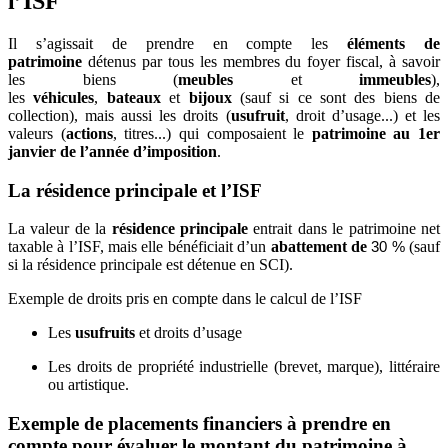
l’ISF
Il s’agissait de prendre en compte les
éléments de
patrimoine
détenus par tous les membres du foyer fiscal, à savoir
les biens (
meubles
et
immeubles
),
les
véhicules
,
bateaux
et
bijoux
(sauf si ce sont des biens de
collection), mais aussi les droits (
usufruit
, droit d’usage...) et les
valeurs (
actions
, titres...) qui composaient le
patrimoine au 1er
janvier de l’année d’imposition
.
La résidence principale et l’ISF
La valeur de la
résidence principale
entrait dans le patrimoine net
taxable à l’ISF, mais elle bénéficiait d’un
abattement de
(sauf
30 % 
si la résidence principale est détenue en SCI).
Exemple de droits pris en compte dans le calcul de l’ISF
Les
usufruits
et droits d’usage
Les droits de propriété industrielle (brevet, marque), littéraire
ou artistique.
Exemple de placements financiers à prendre en
compte pour évaluer le montant du patrimoine à