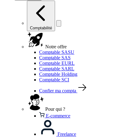
Comptabilité
Notre offre
Comptable SASU
Comptable SAS
Comptable EURL
Comptable SARL
Comptable Holding
Comptable SCI
Confier ma compta
Pour qui ?
E-commerce
Freelance