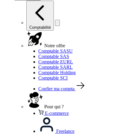
Comptabilité
Notre offre
Comptable SASU
Comptable SAS
Comptable EURL
Comptable SARL
Comptable Holding
Comptable SCI
Confier ma compta
Pour qui ?
E-commerce
Freelance