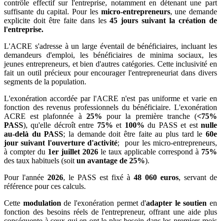
contrôle effectif sur l'entreprise, notamment en détenant une part
suffisante du capital. Pour les
micro-entrepreneurs
, une demande
explicite doit être faite dans les
45 jours suivant la création de
l'entreprise.
L'ACRE s'adresse à un large éventail de bénéficiaires, incluant les
demandeurs d'emploi, les bénéficiaires de minima sociaux, les
jeunes entrepreneurs, et bien d'autres catégories. Cette inclusivité en
fait un outil précieux pour encourager l'entrepreneuriat dans divers
segments de la population.
L'exonération accordée par l'ACRE n'est pas uniforme et varie en
fonction des revenus professionnels du bénéficiaire. L'exonération
ACRE est plafonnée à
25%
pour la première tranche (
<75%
PASS
), qu'elle décroît entre
75%
et
100%
du PASS et est
nulle
au‑delà du PASS
; la demande doit être faite au plus tard le
60e
jour suivant l'ouverture d'activité
; pour les micro‑entrepreneurs,
à compter du
1er juillet 2026
le taux applicable correspond à
75%
des taux habituels (soit
un avantage de 25%
).
Pour l'année
2026
, le PASS est fixé à
48 060 euros
, servant de
référence pour ces calculs.
Cette
modulation
de l'exonération permet d'
adapter le soutien
en
fonction des besoins réels de l'entrepreneur, offrant une aide plus
conséquente à ceux qui en ont le plus besoin dans les premiers mois