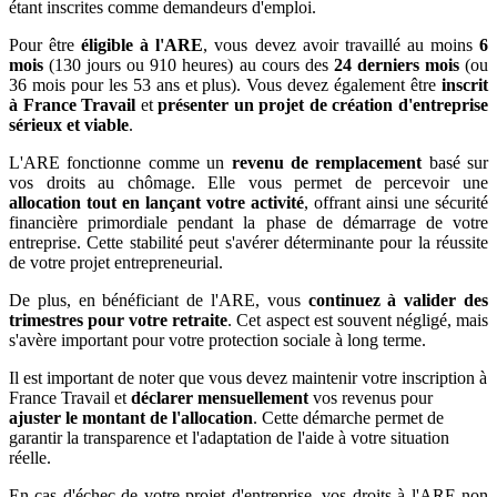
étant inscrites comme demandeurs d'emploi.
Pour être
éligible à l'ARE
, vous devez avoir travaillé au moins
6
mois
(130 jours ou 910 heures) au cours des
24 derniers mois
(ou
36 mois pour les 53 ans et plus). Vous devez également être
inscrit
à France Travail
et
présenter un projet de création d'entreprise
sérieux et viable
.
L'ARE fonctionne comme un
revenu de remplacement
basé sur
vos droits au chômage. Elle vous permet de percevoir une
allocation tout en lançant votre activité
, offrant ainsi une sécurité
financière primordiale pendant la phase de démarrage de votre
entreprise. Cette stabilité peut s'avérer déterminante pour la réussite
de votre projet entrepreneurial.
De plus, en bénéficiant de l'ARE, vous
continuez à valider des
trimestres pour votre retraite
. Cet aspect est souvent négligé, mais
s'avère important pour votre protection sociale à long terme.
Il est important de noter que vous devez maintenir votre inscription à
France Travail et
déclarer mensuellement
vos revenus pour
ajuster le montant de l'allocation
. Cette démarche permet de
garantir la transparence et l'adaptation de l'aide à votre situation
réelle.
En cas d'échec de votre projet d'entreprise, vos droits à l'ARE non