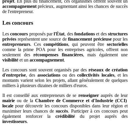
projet
. En plus du financement, ces organismes offrent souvent un
accompagnement
précieux, augmentant ainsi les chances de succès
de l'entrepreneur.
Les concours
Les
concours
proposés par
l'État
, des
fondations
et des
structures
privées
représentent une source de
financement précieuse
pour les
entrepreneurs
. Ces
compétitions
, qui peuvent être
sectorielles
comme la prime POA pour les entreprises agricoles, offrent non
seulement des
récompenses financières
, mais également une
visibilité
et un
accompagnement
.
Les concours sont souvent organisés par des
réseaux de création
d'entreprise
, des
associations
ou des
collectivités locales
, et les
montants varient selon les projets, allant généralement de quelques
milliers à plusieurs dizaines de milliers d'euros.
Il est conseillé aux entrepreneurs de se
renseigner
auprès de leur
mairie
ou de la
Chambre de Commerce et d'Industrie (CCI)
locale
pour découvrir les concours disponibles dans leur région et
maximiser leurs chances de
succès
. Participer à ces concours peut
également renforcer la
crédibilité
du projet auprès des
investisseurs
.