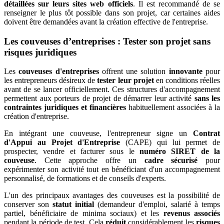
détaillées sur leurs sites web officiels
. Il est recommandé de se
renseigner le plus tôt possible dans son projet, car certaines aides
doivent être demandées avant la création effective de l'entreprise.
Les couveuses d’entreprises : Tester son projet sans
risques juridiques
Les
couveuses d'entreprises
offrent une solution
innovante
pour
les entrepreneurs désireux de
tester leur projet
en conditions réelles
avant de se lancer officiellement. Ces structures d'accompagnement
permettent aux porteurs de projet de démarrer leur activité
sans les
contraintes juridiques et financières
habituellement associées à la
création d'entreprise.
En intégrant une couveuse, l'entrepreneur signe un
Contrat
d'Appui au Projet d'Entreprise
(CAPE) qui lui permet de
prospecter, vendre et facturer sous le
numéro SIRET de la
couveuse
. Cette approche offre un
cadre sécurisé
pour
expérimenter son activité tout en bénéficiant d'un accompagnement
personnalisé, de formations et de conseils d'experts.
L'un des principaux avantages des couveuses est la possibilité de
conserver son
statut initial
(demandeur d'emploi, salarié à temps
partiel, bénéficiaire de minima sociaux) et les
revenus associés
pendant la période de test. Cela
réduit
considérablement les
risques