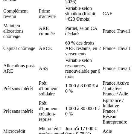
2026)
Variable selon
Complément
Prime
situation (forfait
CAF
revenu
d'activité
~623 €/mois)
Maintien
ARE
Partiel, selon CA
allocations
France Travail
cumulée
déclaré
chômage
60 % des droits
Capital-chômage
ARCE
ARE restants, en 2
France Travail
versements
Variable selon
Allocations post-
ressources,
ASS
France Travail
ARE
renouvelable par 6
mois
Prêt
France Active
1 000 à 8 000 € à
Prêt sans intérêt
d'honneur
/ Initiative
0 %
solidaire
France / Adie
Bpifrance /
Prêt
Initiative
d'honneur
1 000 à 80 000 € à
Prêt sans intérêt
France /
création-
0 %
Réseau
reprise
Entreprendre
Microcrédit
Jusqu'à 17 000 €
Microcrédit
Adie
professionnel
(taux 9,75 %)