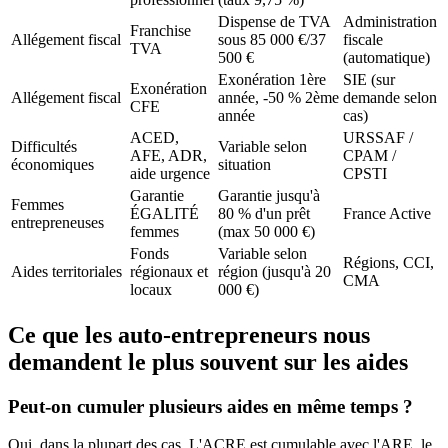
Dispense de TVA
Administration
Franchise
Allégement fiscal
sous 85 000 €/37
fiscale
TVA
500 €
(automatique)
Exonération 1ère
SIE (sur
Exonération
Allégement fiscal
année, -50 % 2ème
demande selon
CFE
année
cas)
ACED,
URSSAF /
Difficultés
Variable selon
AFE, ADR,
CPAM /
économiques
situation
aide urgence
CPSTI
Garantie
Garantie jusqu'à
Femmes
ÉGALITÉ
80 % d'un prêt
France Active
entrepreneuses
femmes
(max 50 000 €)
Fonds
Variable selon
Régions, CCI,
Aides territoriales
régionaux et
région (jusqu'à 20
CMA
locaux
000 €)
Ce que les auto-entrepreneurs nous
demandent le plus souvent sur les aides
Peut-on cumuler plusieurs aides en même temps ?
Oui, dans la plupart des cas. L'ACRE est cumulable avec l'ARE, le