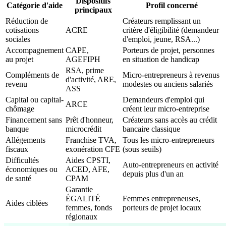
Dispositifs
Catégorie d'aide
Profil concerné
principaux
Réduction de
Créateurs remplissant un
cotisations
ACRE
critère d'éligibilité (demandeur
sociales
d'emploi, jeune, RSA...)
Accompagnement
CAPE,
Porteurs de projet, personnes
au projet
AGEFIPH
en situation de handicap
RSA, prime
Compléments de
Micro-entrepreneurs à revenus
d'activité, ARE,
revenu
modestes ou anciens salariés
ASS
Capital ou capital-
Demandeurs d'emploi qui
ARCE
chômage
créent leur micro-entreprise
Financement sans
Prêt d'honneur,
Créateurs sans accès au crédit
banque
microcrédit
bancaire classique
Allégements
Franchise TVA,
Tous les micro-entrepreneurs
fiscaux
exonération CFE
(sous seuils)
Difficultés
Aides CPSTI,
Auto-entrepreneurs en activité
économiques ou
ACED, AFE,
depuis plus d'un an
de santé
CPAM
Garantie
ÉGALITÉ
Femmes entrepreneuses,
Aides ciblées
femmes, fonds
porteurs de projet locaux
régionaux