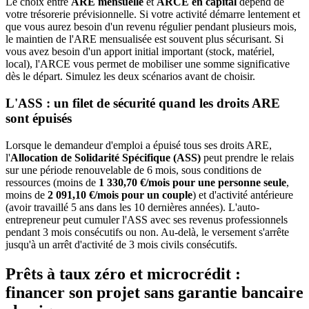
Le choix entre
ARE mensuelle
et
ARCE en capital
dépend de
votre trésorerie prévisionnelle. Si votre activité démarre lentement et
que vous aurez besoin d'un revenu régulier pendant plusieurs mois,
le maintien de l'ARE mensualisée est souvent plus sécurisant. Si
vous avez besoin d'un apport initial important (stock, matériel,
local), l'ARCE vous permet de mobiliser une somme significative
dès le départ. Simulez les deux scénarios avant de choisir.
L'ASS : un filet de sécurité quand les droits ARE
sont épuisés
Lorsque le demandeur d'emploi a épuisé tous ses droits ARE,
l'
Allocation de Solidarité Spécifique (ASS)
peut prendre le relais
sur une période renouvelable de 6 mois, sous conditions de
ressources (moins de
1 330,70 €/mois pour une personne seule
,
moins de
2 091,10 €/mois pour un couple
) et d'activité antérieure
(avoir travaillé 5 ans dans les 10 dernières années). L'auto-
entrepreneur peut cumuler l'ASS avec ses revenus professionnels
pendant 3 mois consécutifs ou non. Au-delà, le versement s'arrête
jusqu'à un arrêt d'activité de 3 mois civils consécutifs.
Prêts à taux zéro et microcrédit :
financer son projet sans garantie bancaire