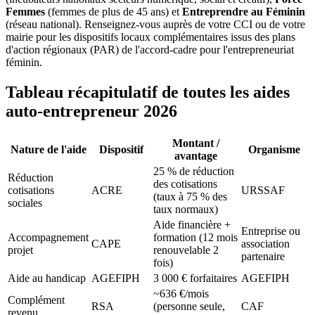
Femmes
(femmes de plus de 45 ans) et
Entreprendre au Féminin
(réseau national). Renseignez-vous auprès de votre CCI ou de votre
mairie pour les dispositifs locaux complémentaires issus des plans
d'action régionaux (PAR) de l'accord-cadre pour l'entrepreneuriat
féminin.
Tableau récapitulatif de toutes les aides
auto-entrepreneur 2026
Montant /
Nature de l'aide
Dispositif
Organisme
avantage
25 % de réduction
Réduction
des cotisations
cotisations
ACRE
URSSAF
(taux à 75 % des
sociales
taux normaux)
Aide financière +
Entreprise ou
Accompagnement
formation (12 mois
CAPE
association
projet
renouvelable 2
partenaire
fois)
Aide au handicap
AGEFIPH
3 000 € forfaitaires
AGEFIPH
~636 €/mois
Complément
RSA
(personne seule,
CAF
revenu