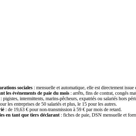
rations sociales
: mensuelle et automatique, elle est directement issue 
nt les événements de paie du mois
: arrêts, fins de contrat, congés mat
: pigistes, intermittents, marins-pêcheurs, expatriés ou salariés hors p
ur les entreprises de 50 salariés et plus, le 15 pour les autres.
rié
: de 19,63 € pour non-transmission à 59 € par mois de retard.
s en tant que tiers déclarant
: fiches de paie, DSN mensuelle et form