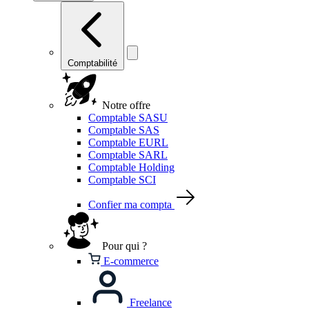
Comptabilité
Notre offre
Comptable SASU
Comptable SAS
Comptable EURL
Comptable SARL
Comptable Holding
Comptable SCI
Confier ma compta
Pour qui ?
E-commerce
Freelance