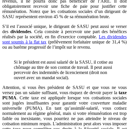
revenus, il ne pourra donc pas bénéficier de l’ARE. Il doit
obligatoirement recevoir une fiche de paie pour justifier cette
rémunération. Notez que les cotisations sociales d’un dirigeant de
SASU représentent environ 45 % de sa rémunération brute.
S’il est l’associé unique, le dirigeant de SASU peut aussi se verser
des
dividendes
. Cela consiste à percevoir une part des bénéfices
réalisés par la société, en fin d'exercice comptable.
Les dividendes
sont soumis à la flat tax
(prélèvement forfaitaire unique de 31,4 %)
ou au barème progressif de l’impôt sur le revenu.
Si le président est aussi salarié de la SASU, il cotise au
chômage au titre de son contrat de travail. Il peut aussi
percevoir des indemnités de licenciement (droit non
ouvert avec un mandat social).
Attention, si vous êtes président de SASU et que vous ne vous
versez pas un salaire suffisant, vous risquez de devoir payer la
taxe
PUMA
. Cette taxe est appliquée lorsque vos cotisations sociales
sont jugées insuffisantes pour garantir votre couverture maladie
universelle (PUMA). En tant qu’assimilé-salarié, vous cotisez
normalement au régime général, mais si votre rémunération est trop
faible ou inexistante, vous pourriez ne pas atteindre le niveau de
cotisation minimum requis. L'administration peut alors vous imposer
cette taxe pour compléter vos droits à la Sécurité sociale. Il est