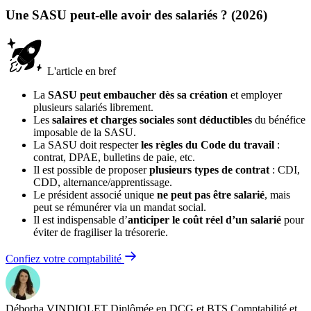
Une SASU peut-elle avoir des salariés ? (2026)
L'article en bref
La
SASU peut embaucher dès sa création
et employer
plusieurs salariés librement.
Les
salaires et charges sociales sont déductibles
du bénéfice
imposable de la SASU.
La SASU doit respecter
les règles du Code du travail
:
contrat, DPAE, bulletins de paie, etc.
Il est possible de proposer
plusieurs types de contrat
: CDI,
CDD, alternance/apprentissage.
Le président associé unique
ne peut pas être salarié
, mais
peut se rémunérer via un mandat social.
Il est indispensable d’
anticiper le coût réel d’un salarié
pour
éviter de fragiliser la trésorerie.
Confiez votre comptabilité
Déborha VINDIOLET
Diplômée en DCG et BTS Comptabilité et