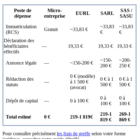
Poste de
Micro-
SAS /
EURL
SARL
dépense
entreprise
SASU
Immatriculation
~33,83
~33,83
Gratuit
~33,83 €
(RCS)
€
€
Déclaration des
bénéficiaires
—
19,33 €
19,33 €
19,33 €
effectifs
~150-
~200-
Annonce légale
—
~150-200 €
200 €
250 €
0 € (modèle)
Rédaction des
0 € à 1
0 € à 1
—
à 1 500 €
statuts
500 €
500 €
(avocat)
0 à
0 à
Dépôt de capital
—
0 à 100 €
100 €
100 €
219-1
269-1
Total estimé
0 €
219-1 819€
819 €
869 €
Pour connaître précisément
les frais de greffe
selon votre forme