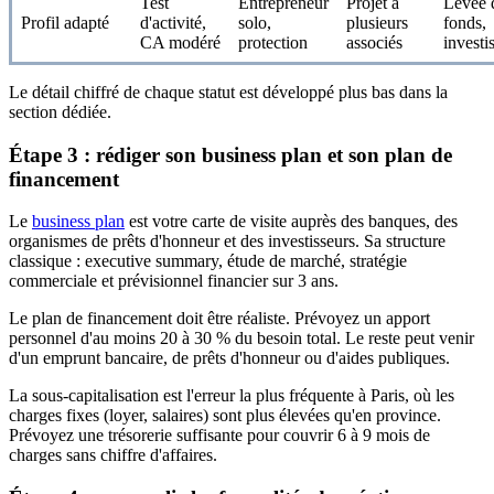
Test
Entrepreneur
Projet à
Levée 
Profil adapté
d'activité,
solo,
plusieurs
fonds,
CA modéré
protection
associés
investi
Le détail chiffré de chaque statut est développé plus bas dans la
section dédiée.
Étape 3 : rédiger son business plan et son plan de
financement
Le
business plan
est votre carte de visite auprès des banques, des
organismes de prêts d'honneur et des investisseurs. Sa structure
classique : executive summary, étude de marché, stratégie
commerciale et prévisionnel financier sur 3 ans.
Le plan de financement doit être réaliste. Prévoyez un apport
personnel d'au moins 20 à 30 % du besoin total. Le reste peut venir
d'un emprunt bancaire, de prêts d'honneur ou d'aides publiques.
La sous-capitalisation est l'erreur la plus fréquente à Paris, où les
charges fixes (loyer, salaires) sont plus élevées qu'en province.
Prévoyez une trésorerie suffisante pour couvrir 6 à 9 mois de
charges sans chiffre d'affaires.