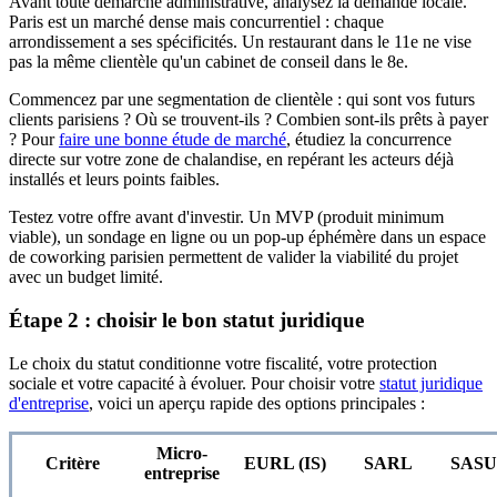
Avant toute démarche administrative, analysez la demande locale.
Paris est un marché dense mais concurrentiel : chaque
arrondissement a ses spécificités. Un restaurant dans le 11e ne vise
pas la même clientèle qu'un cabinet de conseil dans le 8e.
Commencez par une segmentation de clientèle : qui sont vos futurs
clients parisiens ? Où se trouvent-ils ? Combien sont-ils prêts à payer
? Pour
faire une bonne étude de marché
, étudiez la concurrence
directe sur votre zone de chalandise, en repérant les acteurs déjà
installés et leurs points faibles.
Testez votre offre avant d'investir. Un MVP (produit minimum
viable), un sondage en ligne ou un pop-up éphémère dans un espace
de coworking parisien permettent de valider la viabilité du projet
avec un budget limité.
Étape 2 : choisir le bon statut juridique
Le choix du statut conditionne votre fiscalité, votre protection
sociale et votre capacité à évoluer. Pour choisir votre
statut juridique
d'entreprise
, voici un aperçu rapide des options principales :
Micro-
Critère
EURL (IS)
SARL
SASU 
entreprise