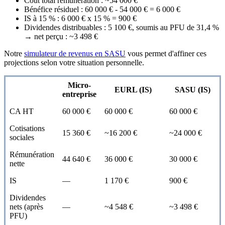
Coût total rémunération : ~54 000 €
Bénéfice résiduel : 60 000 € - 54 000 € = 6 000 €
IS à 15 % : 6 000 € x 15 % = 900 €
Dividendes distribuables : 5 100 €, soumis au PFU de 31,4 %
→ net perçu : ~3 498 €
Notre
simulateur de revenus en SASU
vous permet d'affiner ces
projections selon votre situation personnelle.
Micro-
EURL (IS)
SASU (IS)
entreprise
CA HT
60 000 €
60 000 €
60 000 €
Cotisations
15 360 €
~16 200 €
~24 000 €
sociales
Rémunération
44 640 €
36 000 €
30 000 €
nette
IS
—
1 170 €
900 €
Dividendes
nets (après
—
~4 548 €
~3 498 €
PFU)