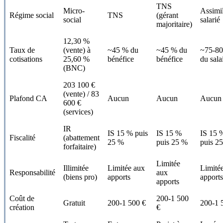
TNS
Micro-
Assimi
Régime social
TNS
(gérant
social
salarié
majoritaire)
12,30 %
Taux de
(vente) à
~45 % du
~45 % du
~75-8
cotisations
25,60 %
bénéfice
bénéfice
du sala
(BNC)
203 100 €
(vente) / 83
Plafond CA
Aucun
Aucun
Aucun
600 €
(services)
IR
IS 15 % puis
IS 15 %
IS 15 
Fiscalité
(abattement
25 %
puis 25 %
puis 2
forfaitaire)
Limitée
Illimitée
Limitée aux
Limité
Responsabilité
aux
(biens pro)
apports
apports
apports
Coût de
200-1 500
Gratuit
200-1 500 €
200-1 
création
€