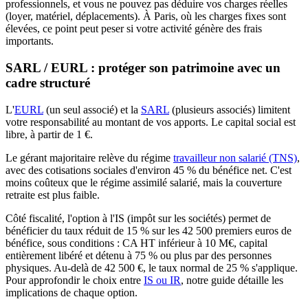
professionnels, et vous ne pouvez pas déduire vos charges réelles
(loyer, matériel, déplacements). À Paris, où les charges fixes sont
élevées, ce point peut peser si votre activité génère des frais
importants.
SARL / EURL : protéger son patrimoine avec un
cadre structuré
L'
EURL
(un seul associé) et la
SARL
(plusieurs associés) limitent
votre responsabilité au montant de vos apports. Le capital social est
libre, à partir de 1 €.
Le gérant majoritaire relève du régime
travailleur non salarié (TNS)
,
avec des cotisations sociales d'environ 45 % du bénéfice net. C'est
moins coûteux que le régime assimilé salarié, mais la couverture
retraite est plus faible.
Côté fiscalité, l'option à l'IS (impôt sur les sociétés) permet de
bénéficier du taux réduit de 15 % sur les 42 500 premiers euros de
bénéfice, sous conditions : CA HT inférieur à 10 M€, capital
entièrement libéré et détenu à 75 % ou plus par des personnes
physiques. Au-delà de 42 500 €, le taux normal de 25 % s'applique.
Pour approfondir le choix entre
IS ou IR
, notre guide détaille les
implications de chaque option.