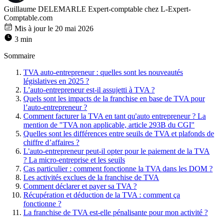
Guillaume DELEMARLE
Expert-comptable chez L-Expert-
Comptable.com
Mis à jour le 20 mai 2026
3 min
Sommaire
TVA auto-entrepreneur : quelles sont les nouveautés
législatives en 2025 ?
L’auto-entrepreneur est-il assujetti à TVA ?
Quels sont les impacts de la franchise en base de TVA pour
l’auto-entrepreneur ?
Comment facturer la TVA en tant qu'auto entrepreneur ? La
mention de "TVA non applicable, article 293B du CGI"
Quelles sont les différences entre seuils de TVA et plafonds de
chiffre d’affaires ?
L'auto-entrepreneur peut-il opter pour le paiement de la TVA
? La micro-entreprise et les seuils
Cas particulier : comment fonctionne la TVA dans les DOM ?
Les activités exclues de la franchise de TVA
Comment déclarer et payer sa TVA ?
Récupération et déduction de la TVA : comment ça
fonctionne ?
La franchise de TVA est-elle pénalisante pour mon activité ?