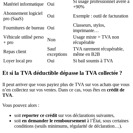
Si usage professionnel avéré à
Matériel informatique
Oui
+90%
Abonnement logiciel
Oui
Exemple : outil de facturation
pro (SaaS)
Classeurs, stylos,
Fournitures de bureau
Oui
imprimante…
Véhicule utilisé perso
Usage mixte = TVA non
Non
+ pro
récupérable
Sauf
TVA rarement récupérable,
Repas client
exceptions
même en B2B
Loyer local pro
Oui
Si bail soumis à TVA
Et si la TVA déductible dépasse la TVA collectée ?
Il peut arriver que vous
payiez plus de TVA sur vos achats que vous
n’en collectez sur vos ventes. Dans ce cas, vous êtes en
crédit de
TVA
.
Vous pouvez alors :
soit
reporter ce crédit
sur vos déclarations suivantes,
soit
en demander le remboursement
à l’État, sous certaines
conditions (seuils minimums, régularité de déclaration…).