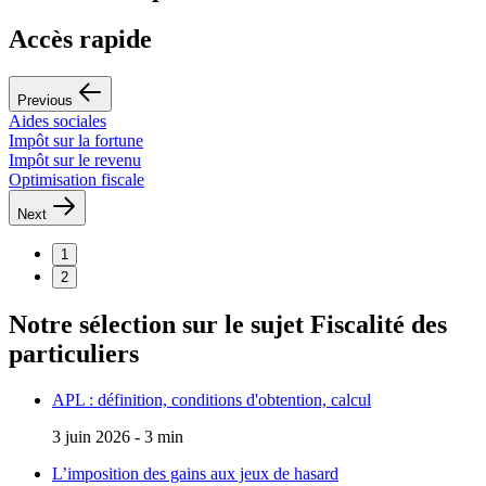
Accès rapide
Previous
Aides sociales
T
Impôt sur la fortune
Impôt sur le revenu
Optimisation fiscale
Next
1
2
Notre sélection sur le sujet
Fiscalité des
particuliers
APL : définition, conditions d'obtention, calcul
3 juin 2026 - 3 min
L’imposition des gains aux jeux de hasard