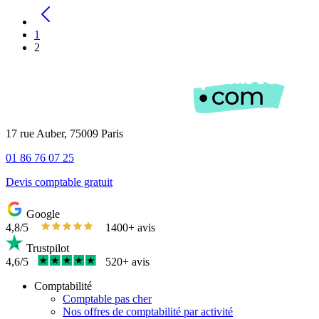
Page
précédente
Pagination
All
1
Page
2
courante
17 rue Auber, 75009 Paris
01 86 76 07 25
Devis comptable gratuit
Google
4,8/5
1400+ avis
Trustpilot
4,6/5
520+ avis
Comptabilité
Comptable pas cher
Nos offres de comptabilité par activité