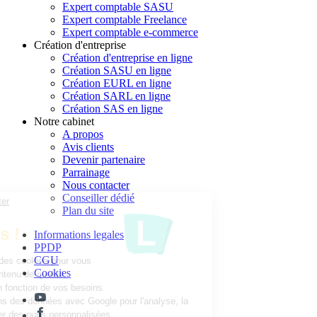
Expert comptable SASU
Expert comptable Freelance
Expert comptable e-commerce
Création d'entreprise
Création d'entreprise en ligne
Création SASU en ligne
Création EURL en ligne
Création SARL en ligne
Création SAS en ligne
Notre cabinet
A propos
Avis clients
Devenir partenaire
Parrainage
Nous contacter
Conseiller dédié
Continuer sans accepter
Plan du site
Parlons un peu...
des Cookies !
Informations legales
PPDP
CGU
Nous utilisons des cookies pour vous
Cookies
proposer un contenu de qualité,
personnalisé en fonction de vos besoins.
Nous partageons des données avec Google pour l'analyse, la
publicité et créer des pubs personnalisées.