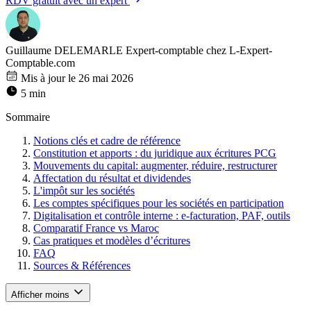
RDV gratuit avec un expert
Guillaume DELEMARLE
Expert-comptable chez L-Expert-
Comptable.com
Mis à jour le 26 mai 2026
5 min
Sommaire
Notions clés et cadre de référence
Constitution et apports : du juridique aux écritures PCG
Mouvements du capital: augmenter, réduire, restructurer
Affectation du résultat et dividendes
L'impôt sur les sociétés
Les comptes spécifiques pour les sociétés en participation
Digitalisation et contrôle interne : e-facturation, PAF, outils
Comparatif France vs Maroc
Cas pratiques et modèles d’écritures
FAQ
Sources & Références
Afficher moins