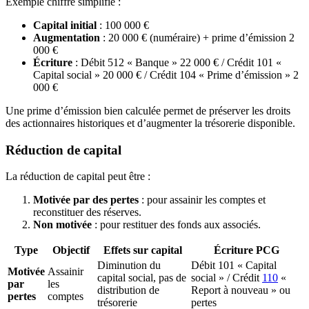
Exemple chiffré simplifié :
Capital initial
: 100 000 €
Augmentation
: 20 000 € (numéraire) + prime d’émission 2
000 €
Écriture
: Débit 512 « Banque » 22 000 € / Crédit 101 «
Capital social » 20 000 € / Crédit 104 « Prime d’émission » 2
000 €
Une prime d’émission bien calculée permet de préserver les droits
des actionnaires historiques et d’augmenter la trésorerie disponible.
Réduction de capital
La réduction de capital peut être :
Motivée par des pertes
: pour assainir les comptes et
reconstituer des réserves.
Non motivée
: pour restituer des fonds aux associés.
Type
Objectif
Effets sur capital
Écriture PCG
Diminution du
Débit 101 « Capital
Motivée
Assainir
capital social, pas de
social » / Crédit
110
«
par
les
distribution de
Report à nouveau » ou
pertes
comptes
trésorerie
pertes