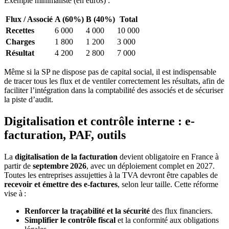
Exemple minimaliste (en euros) :
Flux / Associé
A (60%)
B (40%)
Total
Recettes
6 000
4 000
10 000
Charges
1 800
1 200
3 000
Résultat
4 200
2 800
7 000
Même si la SP ne dispose pas de capital social, il est indispensable
de tracer tous les flux et de ventiler correctement les résultats, afin de
faciliter l’intégration dans la comptabilité des associés et de sécuriser
la piste d’audit.
Digitalisation et contrôle interne : e-
facturation, PAF, outils
La
digitalisation de la facturation
devient obligatoire en France à
partir de
septembre 2026
, avec un déploiement complet en 2027.
Toutes les entreprises assujetties à la TVA devront être capables de
recevoir et émettre des e‑factures
, selon leur taille. Cette réforme
vise à :
Renforcer la traçabilité et la sécurité
des flux financiers.
Simplifier le contrôle fiscal
et la conformité aux obligations