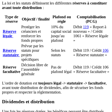
La loi et les statuts définissent les différentes
réserves à constituer
avant toute distribution
:
Type de
Plafond ou
Comptabilisation
Objectif / finalité
réserve
règle
(PCG)
Protéger les
10% du
Débit
119
« Report à
Réserve
créanciers et
capital social
nouveau » / Crédit
légale
renforcer les
jusqu’au
1061 « Réserve légale
fonds propres
plafond
»
Prévue par les
Réserve
statuts pour
Selon les
Débit 119 / Crédit
106
statutaire
projets
statuts
« Réserve statutaire »
spécifiques
Décision libre de
Réserve
Pas de
Débit 119 / Crédit 106
l’assemblée
facultative
plafond légal
« Réserve facultative »
générale
L'ordre de dotation est
toujours légal -> statutaire -> facultative
,
avant toute distribution de dividendes, afin de sécuriser les fonds
propres et respecter la réglementation.
Dividendes et distribution
Une fois les réserves dotées, les bénéfices peuvent être distribués