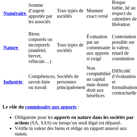
Risque
Somme
faible, lié au
d’argent
Tous types de
Montant
Numéraire
respect du
apportée par
sociétés
exact versé
calendrier de
les associés
libération
Biens
Évaluation
Contestation
corporels ou
par un
possible sur
incorporels
Tous types de
Nature
commissaire
la valeur,
(matériel,
sociétés
aux apports
retard de
brevet,
si exigé
constitution
véhicule…)
Non
Difficulté
comptabilisé
Compétences,
Sociétés de
d’évaluation
au capital
Industrie
savoir-faire
personnes
et
mais donne
ou travail
principalement
formalisation
droit aux
contractuelle
bénéfices
Le rôle du
commissaire aux apports
:
Obligatoire pour les
apports en nature dans les sociétés par
actions
(SA, SAS) ou lorsqu’un seuil légal est dépassé.
Vérifie la valeur des biens et rédige un rapport annexé aux
statuts.