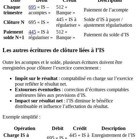
Date
Débit
Crédit
Description
Chaque
695
« IS –
512 «
Paiement de l’acompte
trimestre
acomptes »
Banque »
445 « IS à
Solde d’IS à payer /
Clôture N
695 « IS »
régulariser »
ajustement régularisation
Paiement
445
« IS à
512 «
Paiement du solde d’IS
solde N+1
régulariser »
Banque »
Les autres écritures de clôture liées à l’IS
Outre les acomptes et le solde, plusieurs écritures doivent être
enregistrées pour clôturer l’exercice correctement :
Impôt sur le résultat
: comptabilisé en charge sur l’exercice
pour refléter le résultat net.
Extournes éventuelles
: correction d’écritures comptables
antérieures liées aux provisions d’IS.
Impact sur résultat net
: l’IS diminue le bénéfice
distribuable et influence l’affectation du résultat.
Exemple simplifié :
Opération
Débit
Crédit
Description
Charge IS à
445 « IS à
Enregistrement de l’IS
695 « IS »