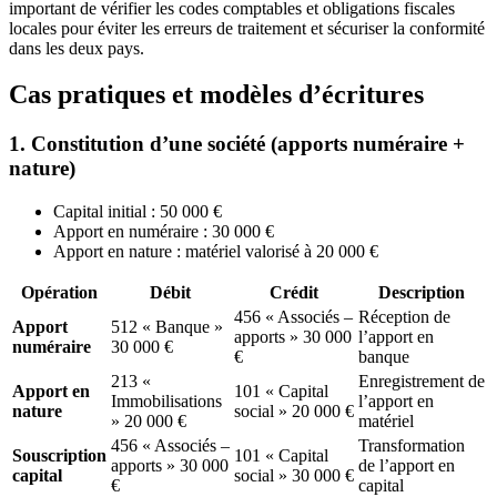
important de vérifier les codes comptables et obligations fiscales
locales pour éviter les erreurs de traitement et sécuriser la conformité
dans les deux pays.
Cas pratiques et modèles d’écritures
1. Constitution d’une société (apports numéraire +
nature)
Capital initial : 50 000 €
Apport en numéraire : 30 000 €
Apport en nature : matériel valorisé à 20 000 €
Opération
Débit
Crédit
Description
456 « Associés –
Réception de
Apport
512 « Banque »
apports » 30 000
l’apport en
numéraire
30 000 €
€
banque
213 «
Enregistrement de
Apport en
101 « Capital
Immobilisations
l’apport en
nature
social » 20 000 €
» 20 000 €
matériel
456 « Associés –
Transformation
Souscription
101 « Capital
apports » 30 000
de l’apport en
capital
social » 30 000 €
€
capital