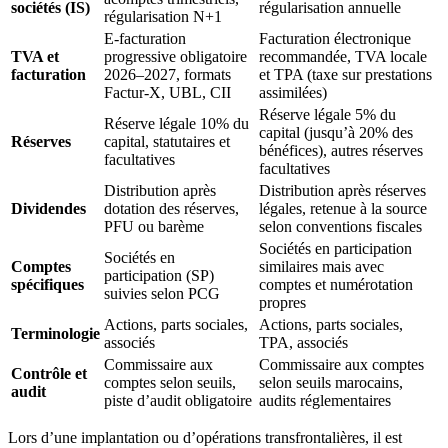
sociétés (IS)
régularisation annuelle
régularisation N+1
E‑facturation
Facturation électronique
TVA et
progressive obligatoire
recommandée, TVA locale
facturation
2026–2027, formats
et TPA (taxe sur prestations
Factur‑X, UBL, CII
assimilées)
Réserve légale 5% du
Réserve légale 10% du
capital (jusqu’à 20% des
Réserves
capital, statutaires et
bénéfices), autres réserves
facultatives
facultatives
Distribution après
Distribution après réserves
Dividendes
dotation des réserves,
légales, retenue à la source
PFU ou barème
selon conventions fiscales
Sociétés en participation
Sociétés en
Comptes
similaires mais avec
participation (SP)
spécifiques
comptes et numérotation
suivies selon PCG
propres
Actions, parts sociales,
Actions, parts sociales,
Terminologie
associés
TPA, associés
Commissaire aux
Commissaire aux comptes
Contrôle et
comptes selon seuils,
selon seuils marocains,
audit
piste d’audit obligatoire
audits réglementaires
Lors d’une implantation ou d’opérations transfrontalières, il est