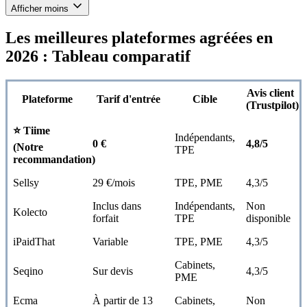
Afficher moins
Les meilleures plateformes agréées en
2026 : Tableau comparatif
Avis client
Plateforme
Tarif d'entrée
Cible
(Trustpilot)
⭐ Tiime
Indépendants,
0 €
4,8/5
(Notre
TPE
recommandation)
Sellsy
29 €/mois
TPE, PME
4,3/5
Inclus dans
Indépendants,
Non
Kolecto
forfait
TPE
disponible
iPaidThat
Variable
TPE, PME
4,3/5
Cabinets,
Seqino
Sur devis
4,3/5
PME
Ecma
À partir de 13
Cabinets,
Non