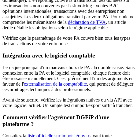
domestique). L'e-reporting couvre la transmission des données sur
les transactions non couvertes par l'e-invoicing : ventes B2C,
opérations internationales, transactions avec des entreprises non
assujetties. Les deux obligations transitent par votre PA. Pour mieux
comprendre les mécanismes de la
déclaration de TVA
, un article
dédié détaille les obligations selon le régime applicable.
Vérifiez que le paramétrage de votre PA couvre bien tous les types
de transactions de votre entreprise.
Intégration avec le logiciel comptable
Le risque principal d'un mauvais choix de PA : la double saisie. Sans
connexion entre la PA et le logiciel comptable, chaque facture doit
être ressaisie manuellement. C'est précisément l'un des arguments en
faveur de l'
externalisation de la comptabilité
, qui permet de déléguer
ces arbitrages techniques à des professionnels.
Avant de souscrire, vérifiez les intégrations natives ou via API avec
votre logiciel actuel. Un simple test d'import/export suffit à trancher.
Comment vérifier l'agrément DGFiP d'une
plateforme ?
Consultez la
liste officielle sur impots.gouv.fr
avant toute