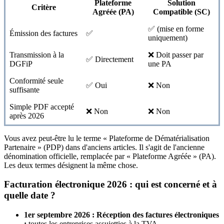
Plateforme
Solution
Critère
Agréée (PA)
Compatible (SC)
✅ (mise en forme
Émission des factures
✅
uniquement)
Transmission à la
❌ Doit passer par
✅ Directement
DGFiP
une PA
Conformité seule
✅ Oui
❌ Non
suffisante
Simple PDF accepté
❌ Non
❌ Non
après 2026
Vous avez peut-être lu le terme « Plateforme de Dématérialisation
Partenaire » (PDP) dans d'anciens articles. Il s'agit de l'ancienne
dénomination officielle, remplacée par « Plateforme Agréée » (PA).
Les deux termes désignent la même chose.
Facturation électronique 2026 : qui est concerné et à
quelle date ?
1er septembre 2026 : Réception des factures électroniques
:
toutes les entreprises assujetties à la TVA.