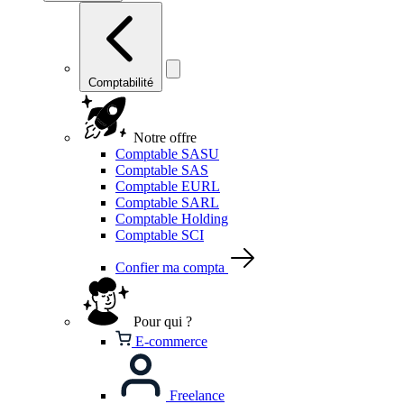
Comptabilité
Notre offre
Comptable SASU
Comptable SAS
Comptable EURL
Comptable SARL
Comptable Holding
Comptable SCI
Confier ma compta
Pour qui ?
E-commerce
Freelance