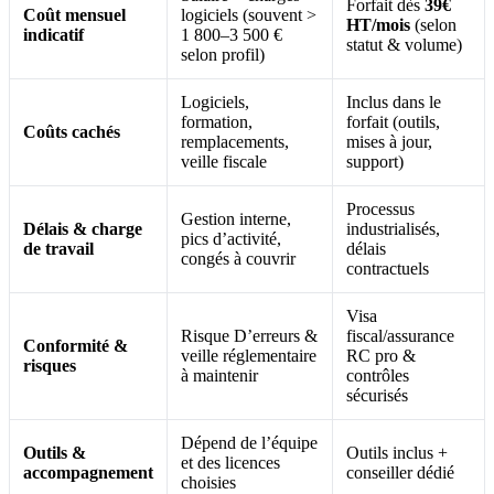
Forfait dès
39€
Coût mensuel
logiciels (souvent >
HT/mois
(selon
indicatif
1 800–3 500 €
statut & volume)
selon profil)
Logiciels,
Inclus dans le
formation,
forfait (outils,
Coûts cachés
remplacements,
mises à jour,
veille fiscale
support)
Processus
Gestion interne,
Délais & charge
industrialisés,
pics d’activité,
de travail
délais
congés à couvrir
contractuels
Visa
Risque D’erreurs &
fiscal/assurance
Conformité &
veille réglementaire
RC pro &
risques
à maintenir
contrôles
sécurisés
Dépend de l’équipe
Outils &
Outils inclus +
et des licences
accompagnement
conseiller dédié
choisies