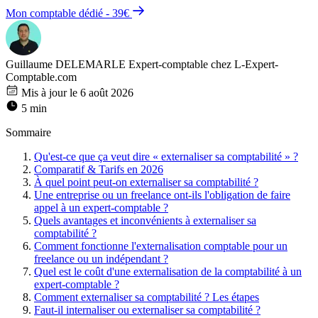
Mon comptable dédié - 39€
Guillaume DELEMARLE
Expert-comptable chez L-Expert-
Comptable.com
Mis à jour le 6 août 2026
5 min
Sommaire
Qu'est-ce que ça veut dire « externaliser sa comptabilité » ?
Comparatif & Tarifs en 2026
À quel point peut-on externaliser sa comptabilité ?
Une entreprise ou un freelance ont-ils l'obligation de faire
appel à un expert-comptable ?
Quels avantages et inconvénients à externaliser sa
comptabilité ?
Comment fonctionne l'externalisation comptable pour un
freelance ou un indépendant ?
Quel est le coût d'une externalisation de la comptabilité à un
expert-comptable ?
Comment externaliser sa comptabilité ? Les étapes
Faut-il internaliser ou externaliser sa comptabilité ?