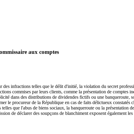
 commissaire aux comptes
s infractions telles que le délit d'initié, la violation du secret profess
ractions commises par leurs clients, comme la présentation de comptes ine
licité dans des distributions de dividendes fictifs ou une banqueroute, s
er le procureur de la République en cas de faits délictueux constatés ch
s telles que l'abus de biens sociaux, la banqueroute ou la présentation d
l'omission de déclarer des soupçons de blanchiment exposent également le