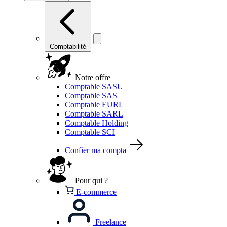
Comptabilité
Notre offre
Comptable SASU
Comptable SAS
Comptable EURL
Comptable SARL
Comptable Holding
Comptable SCI
Confier ma compta
Pour qui ?
E-commerce
Freelance