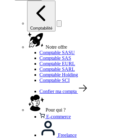
Comptabilité
Notre offre
Comptable SASU
Comptable SAS
Comptable EURL
Comptable SARL
Comptable Holding
Comptable SCI
Confier ma compta
Pour qui ?
E-commerce
Freelance