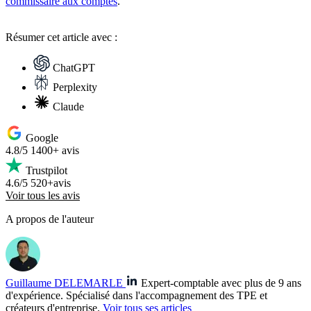
commissaire aux comptes
.
Résumer
cet article avec :
ChatGPT
Perplexity
Claude
Google
4.8/5
1400+ avis
Trustpilot
4.6/5
520+avis
Voir tous les avis
A propos de l'auteur
Guillaume DELEMARLE
Expert-comptable avec plus de 9 ans
d'expérience. Spécialisé dans l'accompagnement des TPE et
créateurs d'entreprise.
Voir tous ses articles