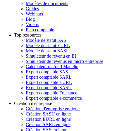
Modèles de documents
Guides
Webinars
Blog
Vidéos
Plan comptable
Top ressources
Modèle de statut SAS
Modèle de statut EURL
Modèle de statut SASU
Simulateur de revenu en EI
Simulateur de revenus en micro-entreprise
Calculateur plafond Madelin
Expert comptable SAS
Expert comptable SARL
Expert comptable EURL
Expert comptable SASU
Expert comptable Freelance
Expert comptable e-commerce
Création d'entreprise
Création d'entreprise en ligne
Création SASU en ligne
Création EURL en ligne
Création SARL en ligne
Création SAS en ligne