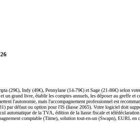
026
a (29€), Indy (49€), Pennylane (14-79€) et Sage (21-86€) selon votre
 et un grand livre, établir les comptes annuels, les déposer au greffe et 
rmettent l'autonomie, mais l'accompagnement professionnel est recomm
 par défaut ou option pour l'IS (liasse 2065). Votre logiciel doit suppo
ul automatique de la TVA, édition de la liasse fiscale et télédéclaration
pagnement comptable (Tiime), solution tout-en-un (Swapn), EURL en c