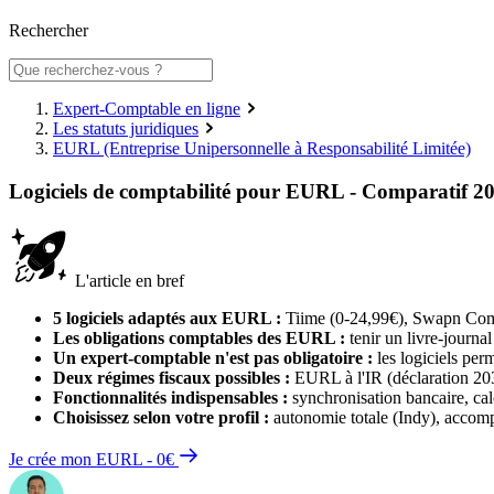
Rechercher
Expert-Comptable en ligne
Les statuts juridiques
EURL (Entreprise Unipersonnelle à Responsabilité Limitée)
Logiciels de comptabilité pour EURL - Comparatif 2
L'article en bref
5 logiciels adaptés aux EURL :
Tiime (0-24,99€), Swapn Compt
Les obligations comptables des EURL :
tenir un livre-journal
Un expert-comptable n'est pas obligatoire :
les logiciels pe
Deux régimes fiscaux possibles :
EURL à l'IR (déclaration 2031)
Fonctionnalités indispensables :
synchronisation bancaire, calc
Choisissez selon votre profil :
autonomie totale (Indy), accom
Je crée mon EURL - 0€