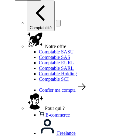
Comptabilité
Notre offre
Comptable SASU
Comptable SAS
Comptable EURL
Comptable SARL
Comptable Holding
Comptable SCI
Confier ma compta
Pour qui ?
E-commerce
Freelance