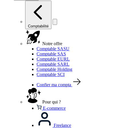
Comptabilité
Notre offre
Comptable SASU
Comptable SAS
Comptable EURL
Comptable SARL
Comptable Holding
Comptable SCI
Confier ma compta
Pour qui ?
E-commerce
Freelance