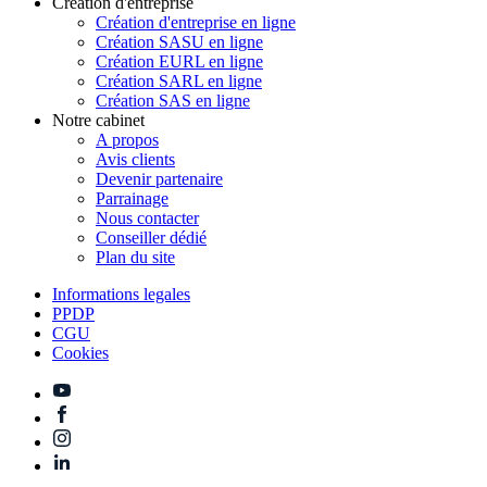
Création d'entreprise
Création d'entreprise en ligne
Création SASU en ligne
Création EURL en ligne
Création SARL en ligne
Création SAS en ligne
Notre cabinet
A propos
Avis clients
Devenir partenaire
Parrainage
Nous contacter
Conseiller dédié
Plan du site
Informations legales
PPDP
CGU
Cookies