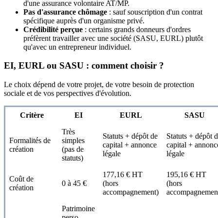
d'une assurance volontaire AT/MP.
Pas d'assurance chômage
: sauf souscription d'un contrat
spécifique auprès d'un organisme privé.
Crédibilité perçue
: certains grands donneurs d'ordres
préfèrent travailler avec une société (SASU, EURL) plutôt
qu'avec un entrepreneur individuel.
EI, EURL ou SASU : comment choisir ?
Le choix dépend de votre projet, de votre besoin de protection
sociale et de vos perspectives d'évolution.
Critère
EI
EURL
SASU
Très
Statuts + dépôt de
Statuts + dépôt 
Formalités de
simples
capital + annonce
capital + annonc
création
(pas de
légale
légale
statuts)
177,16 € HT
195,16 € HT
Coût de
0 à 45 €
(hors
(hors
création
accompagnement)
accompagnemen
Patrimoine
perso