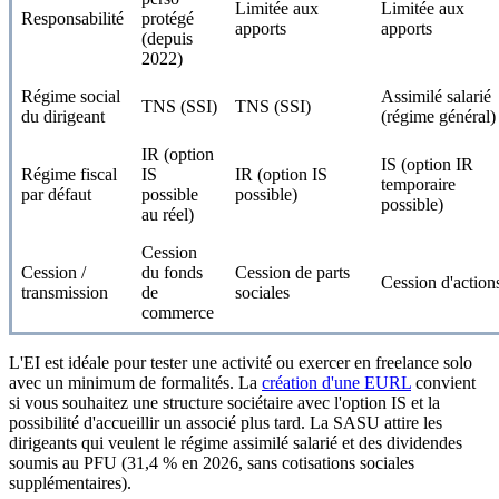
Limitée aux
Limitée aux
Responsabilité
protégé
apports
apports
(depuis
2022)
Régime social
Assimilé salarié
TNS (SSI)
TNS (SSI)
du dirigeant
(régime général)
IR (option
IS (option IR
Régime fiscal
IS
IR (option IS
temporaire
par défaut
possible
possible)
possible)
au réel)
Cession
Cession /
du fonds
Cession de parts
Cession d'action
transmission
de
sociales
commerce
L'EI est idéale pour tester une activité ou exercer en freelance solo
avec un minimum de formalités. La
création d'une EURL
convient
si vous souhaitez une structure sociétaire avec l'option IS et la
possibilité d'accueillir un associé plus tard. La SASU attire les
dirigeants qui veulent le régime assimilé salarié et des dividendes
soumis au PFU (31,4 % en 2026, sans cotisations sociales
supplémentaires).