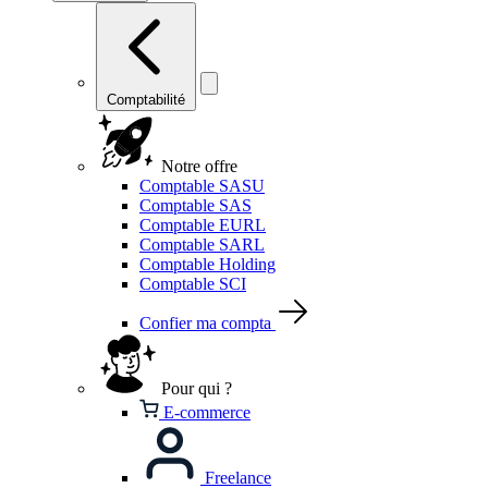
Comptabilité
Notre offre
Comptable SASU
Comptable SAS
Comptable EURL
Comptable SARL
Comptable Holding
Comptable SCI
Confier ma compta
Pour qui ?
E-commerce
Freelance