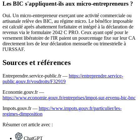
Les BIC s'appliquent-ils aux micro-entrepreneurs ?
Oui. Un micro-entrepreneur exerçant une activité commerciale ou
artisanale relève des BIC, au régime micro. Le bénéfice imposable
est calculé après abattement forfaitaire et intégré à la déclaration de
revenus via le formulaire 2042 C PRO. Ceux ayant opté pour le
versement libératoire de l'IR paient un pourcentage fixe sur leur CA
directement lors de leur déclaration mensuelle ou trimestrielle à
l'URSSAF.
Sources et références
Entreprendre.service-public.fr —
https://entreprendre.service-
public.gouv.fr/vosdroits/F32919
Economie.gouv.fr —
https://www.economie.gouv.fr/entreprises/impot-sur-revenu-bic-bnc
Impots.gouv.fr —
https://www.impots.gouv.fr/particulier/les-
regimes-dimposition
Résumer
cet article avec :
ChatGPT