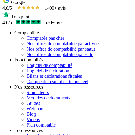
Google
4,8/5
1400+ avis
Trustpilot
4,6/5
520+ avis
Comptabilité
Comptable pas cher
Nos offres de comptabilité par activité
Nos offres de comptabilité par statut
Nos offres de comptabilité par ville
Fonctionnalités
Logiciel de comptabilité
Logiciel de facturation
Bilans et déclarations fiscales
Compte de résultat en temps réel
Nos ressources
Simulateurs
Modèles de documents
Guides
Webinars
Blog
Vidéos
Plan comptable
Top ressources