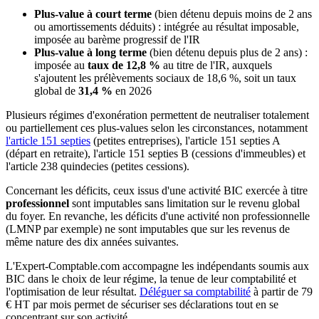
Plus-value à court terme
(bien détenu depuis moins de 2 ans
ou amortissements déduits) : intégrée au résultat imposable,
imposée au barème progressif de l'IR
Plus-value à long terme
(bien détenu depuis plus de 2 ans) :
imposée au
taux de 12,8 %
au titre de l'IR, auxquels
s'ajoutent les prélèvements sociaux de 18,6 %, soit un taux
global de
31,4 %
en 2026
Plusieurs régimes d'exonération permettent de neutraliser totalement
ou partiellement ces plus-values selon les circonstances, notamment
l'article 151 septies
(petites entreprises), l'article 151 septies A
(départ en retraite), l'article 151 septies B (cessions d'immeubles) et
l'article 238 quindecies (petites cessions).
Concernant les déficits, ceux issus d'une activité BIC exercée à titre
professionnel
sont imputables sans limitation sur le revenu global
du foyer. En revanche, les déficits d'une activité non professionnelle
(LMNP par exemple) ne sont imputables que sur les revenus de
même nature des dix années suivantes.
L'Expert-Comptable.com accompagne les indépendants soumis aux
BIC dans le choix de leur régime, la tenue de leur comptabilité et
l'optimisation de leur résultat.
Déléguer sa comptabilité
à partir de 79
€ HT par mois permet de sécuriser ses déclarations tout en se
concentrant sur son activité.