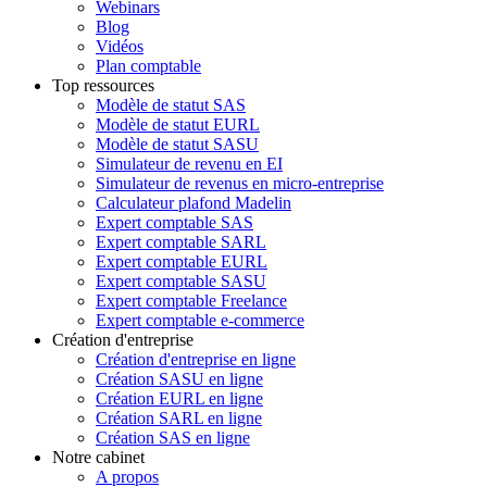
Webinars
Blog
Vidéos
Plan comptable
Top ressources
Modèle de statut SAS
Modèle de statut EURL
Modèle de statut SASU
Simulateur de revenu en EI
Simulateur de revenus en micro-entreprise
Calculateur plafond Madelin
Expert comptable SAS
Expert comptable SARL
Expert comptable EURL
Expert comptable SASU
Expert comptable Freelance
Expert comptable e-commerce
Création d'entreprise
Création d'entreprise en ligne
Création SASU en ligne
Création EURL en ligne
Création SARL en ligne
Création SAS en ligne
Notre cabinet
A propos