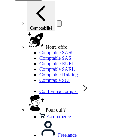
Comptabilité
Notre offre
Comptable SASU
Comptable SAS
Comptable EURL
Comptable SARL
Comptable Holding
Comptable SCI
Confier ma compta
Pour qui ?
E-commerce
Freelance