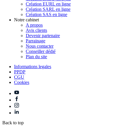
Création EURL en ligne
Création SARL en ligne
Création SAS en ligne
Notre cabinet
A propos
Avis clients
Devenir partenaire
Parrainage
Nous contacter
Conseiller dédié
Plan du site
Informations legales
PPDP
CGU
Cookies
Back to top