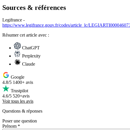
Sources & références
Legifrance -
https://www.legifrance.gouv.fr/codes/article_lc/LEGIARTI00004607
Résumer
cet article avec :
ChatGPT
Perplexity
Claude
Google
4.8/5
1400+ avis
Trustpilot
4.6/5
520+avis
Voir tous les avis
Questions
& réponses
Poser une question
Prénom *