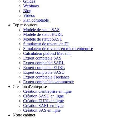
Guides
Webinars
Blog
Vidéos
Plan comptable
Top ressources
Modèle de statut SAS
Modèle de statut EURL
Modèle de statut SASU
Simulateur de revenu en EI
Simulateur de revenus en micro-entreprise
Calculateur plafond Madelin
Expert comptable SAS
Expert comptable SARL
Expert comptable EURL
Expert comptable SASU
Expert comptable Freelance
Expert comptable e-commerce
Création d'entreprise
Création d'entreprise en ligne
Création SASU en ligne
Création EURL en ligne
Création SARL en ligne
Création SAS en ligne
Notre cabinet