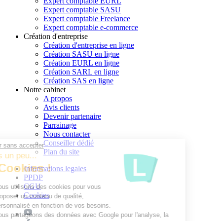
Expert comptable EURL
Expert comptable SASU
Expert comptable Freelance
Expert comptable e-commerce
Création d'entreprise
Création d'entreprise en ligne
Création SASU en ligne
Création EURL en ligne
Création SARL en ligne
Création SAS en ligne
Notre cabinet
A propos
Avis clients
Devenir partenaire
Parrainage
Nous contacter
Conseiller dédié
Continuer sans accepter
Plan du site
Parlons un peu...
des Cookies !
Informations legales
PPDP
CGU
Nous utilisons des cookies pour vous
Cookies
proposer un contenu de qualité,
personnalisé en fonction de vos besoins.
Nous partageons des données avec Google pour l'analyse, la