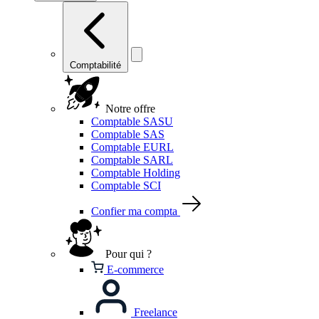
Comptabilité
Notre offre
Comptable SASU
Comptable SAS
Comptable EURL
Comptable SARL
Comptable Holding
Comptable SCI
Confier ma compta
Pour qui ?
E-commerce
Freelance