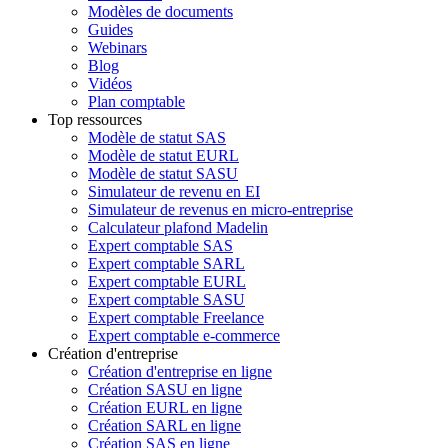
Modèles de documents
Guides
Webinars
Blog
Vidéos
Plan comptable
Top ressources
Modèle de statut SAS
Modèle de statut EURL
Modèle de statut SASU
Simulateur de revenu en EI
Simulateur de revenus en micro-entreprise
Calculateur plafond Madelin
Expert comptable SAS
Expert comptable SARL
Expert comptable EURL
Expert comptable SASU
Expert comptable Freelance
Expert comptable e-commerce
Création d'entreprise
Création d'entreprise en ligne
Création SASU en ligne
Création EURL en ligne
Création SARL en ligne
Création SAS en ligne