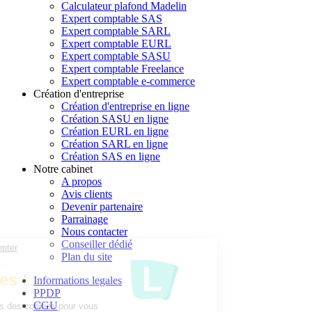
Calculateur plafond Madelin
Expert comptable SAS
Expert comptable SARL
Expert comptable EURL
Expert comptable SASU
Expert comptable Freelance
Expert comptable e-commerce
Création d'entreprise
Création d'entreprise en ligne
Création SASU en ligne
Création EURL en ligne
Création SARL en ligne
Création SAS en ligne
Notre cabinet
A propos
Avis clients
Devenir partenaire
Parrainage
Nous contacter
Conseiller dédié
Continuer sans accepter
Plan du site
Parlons un peu...
des Cookies !
Informations legales
PPDP
CGU
Nous utilisons des cookies pour vous