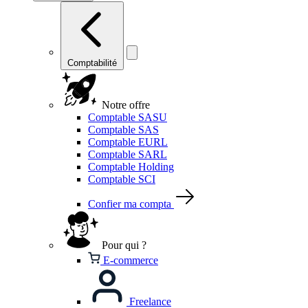
Comptabilité
Notre offre
Comptable SASU
Comptable SAS
Comptable EURL
Comptable SARL
Comptable Holding
Comptable SCI
Confier ma compta
Pour qui ?
E-commerce
Freelance